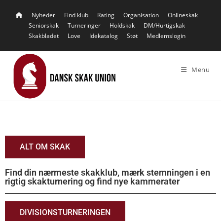
content
Nyheder
Find klub
Rating
Organisation
Onlineskak
Seniorskak
Turneringer
Holdskak
DM/Hurtigskak
Skakbladet
Love
Idekatalog
Støt
Medlemslogin
Menu
ALT OM SKAK
Find din nærmeste skakklub, mærk stemningen i en
rigtig skakturnering og find nye kammerater
DIVISIONSTURNERINGEN