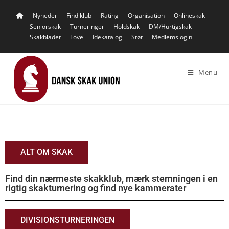
content
Nyheder
Find klub
Rating
Organisation
Onlineskak
Seniorskak
Turneringer
Holdskak
DM/Hurtigskak
Skakbladet
Love
Idekatalog
Støt
Medlemslogin
Menu
ALT OM SKAK
Find din nærmeste skakklub, mærk stemningen i en
rigtig skakturnering og find nye kammerater
DIVISIONSTURNERINGEN